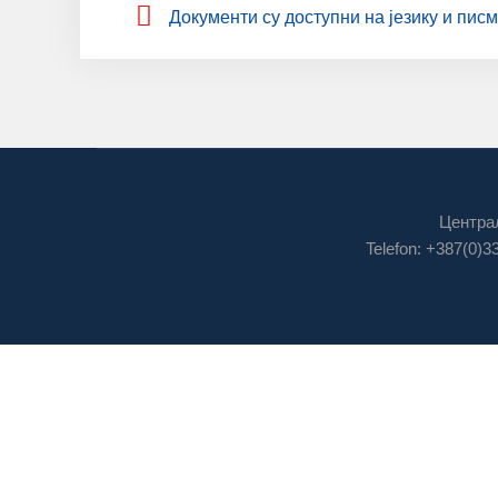
Дoкумeнти су дoступни нa jeзику и пис
Централ
Telefon: +387(0)3