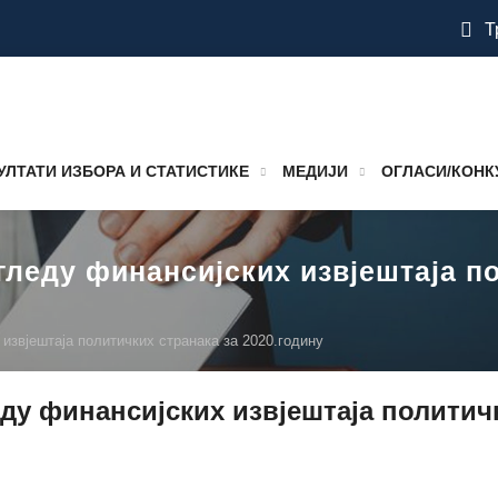
Т
УЛТАТИ ИЗБОРА И СТАТИСТИКЕ
МЕДИЈИ
ОГЛАСИ/КОНК
егледу финансијских извјештаја п
 извјештаја политичких странака за 2020.годину
еду финансијских извјештаја политич