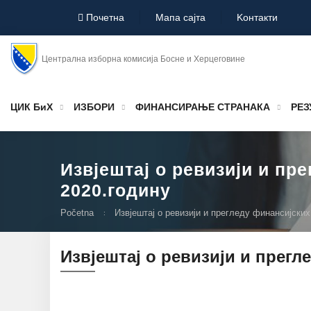
Почетна
Мапа сајта
Koнтакти
Централна изборна комисија Босне и Херцеговине
ЦИК БиХ
ИЗБОРИ
ФИНАНСИРАЊЕ СТРАНАКА
РЕЗ
Извјештај о ревизији и пр
2020.годину
Početna
Извјештај о ревизији и прегледу финансијских
Извјештај о ревизији и прегл