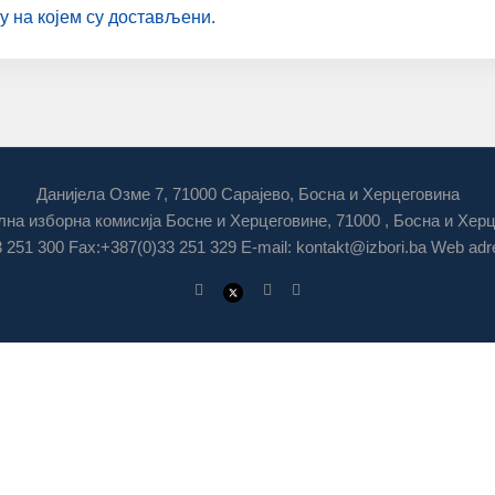
му нa кojeм су дoстaвљeни.
Данијела Озме 7, 71000 Сарајево, Босна и Херцеговина
на изборна комисија Босне и Херцеговине, 71000 , Босна и Хер
3 251 300 Fax:+387(0)33 251 329 E-mail:
kontakt@izbori.ba
Web adre