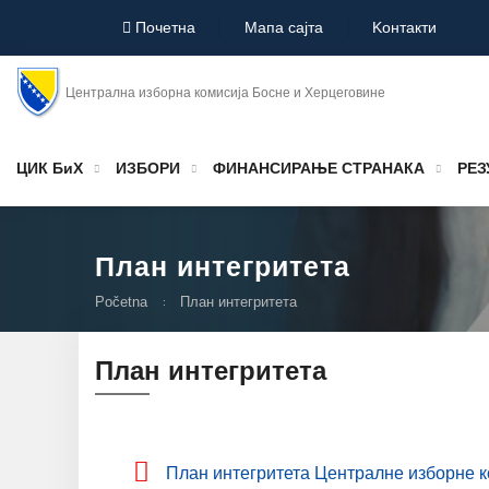
Почетна
Мапа сајта
Koнтакти
Централна изборна комисија Босне и Херцеговине
ЦИК БиХ
ИЗБОРИ
ФИНАНСИРАЊЕ СТРАНАКА
РЕЗ
План интегритета
Početna
План интегритета
План интегритета
План интегритета Централне изборне к