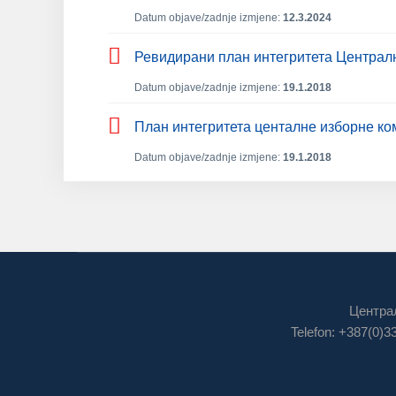
Datum objave/zadnje izmjene:
12.3.2024
Ревидирани план интегритета Централн
Datum objave/zadnje izmjene:
19.1.2018
План интегритета центалне изборне ком
Datum objave/zadnje izmjene:
19.1.2018
Централ
Telefon: +387(0)3