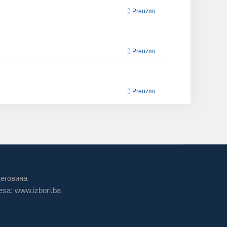
Preuzmi
Preuzmi
Preuzmi
цеговина
sa: www.izbori.ba