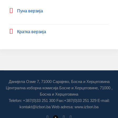
Пуна верзија
Кратка верзија
Данијела Озме 7, 71000 Сарајево, Босна и Херцеговина
Централна изборна комисија Босне и Херцеговине, 71000 ,
Босна и Херцеговина
Telefon: +387(0)33 251 300 Fax:+387(0)33 251 329 E-mail:
kontakt@izbori.ba
Web adresa: www.izbori.ba