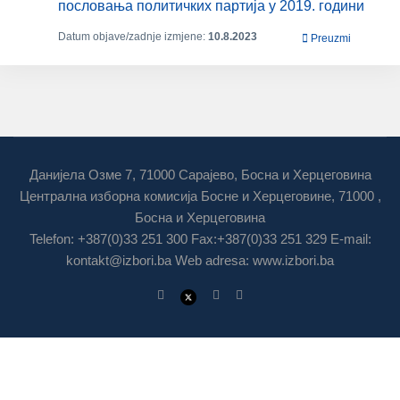
пословања политичких партија у 2019. години
Datum objave/zadnje izmjene:
10.8.2023
Preuzmi
Данијела Озме 7, 71000 Сарајево, Босна и Херцеговина
Централна изборна комисија Босне и Херцеговине, 71000 ,
Босна и Херцеговина
Telefon: +387(0)33 251 300 Fax:+387(0)33 251 329 E-mail:
kontakt@izbori.ba
Web adresa: www.izbori.ba