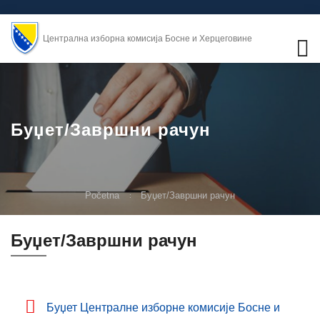
Централна изборна комисија Босне и Херцеговине
Буџет/Завршни рачун
Početna
Буџет/Завршни рачун
Буџет/Завршни рачун
Буџет Централне изборне комисије Босне и