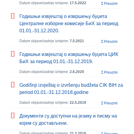
Datum objave/zadnje izmjene:
17.5.2022
Preuzmi
Годишњи извјештај о извршењу буџета
Централне изборне комисије БиХ за период
01.01.-31.12.2020.
Datum objave/zadnje izmjene:
7.5.2021
Preuzmi
Годишњи извјештај о извршењу буџета ЦИК
БиХ за период 01.01.-31.12.2019.
Datum objave/zadnje izmjene:
2.6.2020
Preuzmi
Godišnji izvještaj o izvršenju budžeta CIK BIH za
period 01.01.-31.12.2018.godine
Datum objave/zadnje izmjene:
22.5.2019
Preuzmi
Дoкумeнти су дoступни нa jeзику и писму нa
кojeм су дoстaвљeни.
Datum objave/zadnje izmjene:
21.3.2016