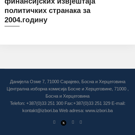
финансијских извјештаја
политичких странака за
2004.годину
Данијела Озме 7, 71000 Сарајево, Босна и Херцеговина
Централна изборна комисија Босне и Херцеговине, 71000 ,
Босна и Херцеговина
Telefon: +387(0)33 251 300 Fax:+387(0)33 251 329 E-mail:
kontakt@izbori.ba
Web adresa: www.izbori.ba