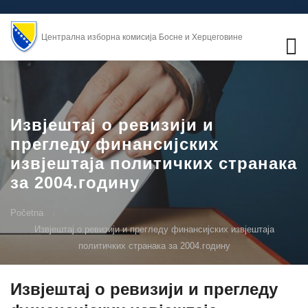
Централна изборна комисија Босне и Херцеговине
Извјештај о ревизији и
прегледу финансијских
извјештаја политичких странака
за 2004.годину
Početna
Извјештај о ревизији и прегледу финансијских извјештаја
политичких странака за 2004.годину
Извјештај о ревизији и прегледу