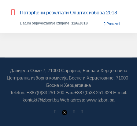
Потврђени резултати Општих избора 2018
Datum objave/zadnje izmjene:
11/6/2018
Preuzmi
Данијела Озме 7, 71000 Сарајево, Босна и Херцеговина
Централна изборна комисија Босне и Херцеговине, 71000 ,
Босна и Херцеговина
Telefon: +387(0)33 251 300 Fax:+387(0)33 251 329 E-mail:
kontakt@izbori.ba
Web adresa: www.izbori.ba