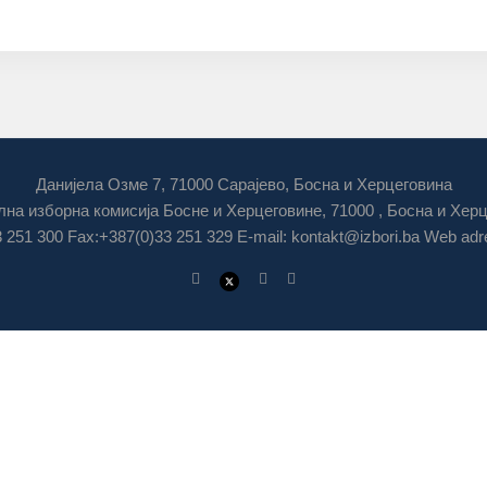
Данијела Озме 7, 71000 Сарајево, Босна и Херцеговина
на изборна комисија Босне и Херцеговине, 71000 , Босна и Хер
3 251 300 Fax:+387(0)33 251 329 E-mail:
kontakt@izbori.ba
Web adre