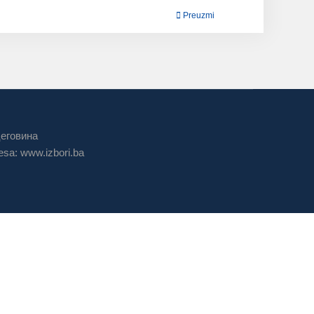
Preuzmi
цеговина
sa: www.izbori.ba