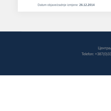
Datum objave/zadnje izmjene:
26.12.2014
Централ
Telefon: +387(0)3