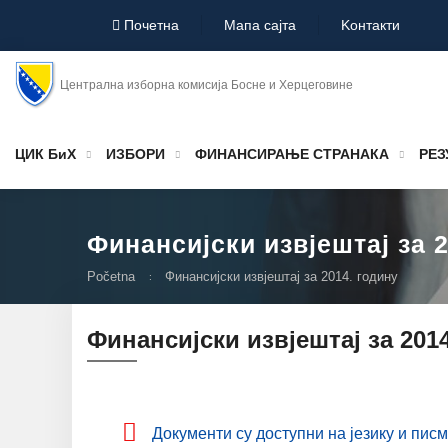
Почетна
Мапа сајта
Koнтакти
Централна изборна комисија Босне и Херцеговине
ЦИК БиХ
ИЗБОРИ
ФИНАНСИРАЊЕ СТРАНАКА
РЕЗ
Финансијски извјештај за 
Početna
Финансијски извјештај за 2014. годину
Финансијски извјештај за 201
Дoкумeнти су дoступни нa jeзику и пис