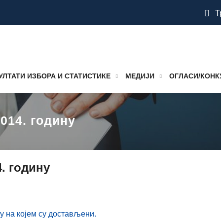
Т
УЛТАТИ ИЗБОРА И СТАТИСТИКЕ
МЕДИЈИ
ОГЛАСИ/КОНК
2014. годину
4. годину
му нa кojeм су дoстaвљeни.