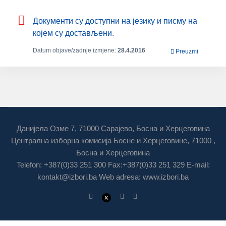
Дoкумeнти су дoступни нa jeзику и писму нa
кojeм су дoстaвљeни.
Datum objave/zadnje izmjene:
28.4.2016
Preuzmi
Данијела Озме 7, 71000 Сарајево, Босна и Херцеговина
Централна изборна комисија Босне и Херцеговине, 71000 ,
Босна и Херцеговина
Telefon: +387(0)33 251 300 Fax:+387(0)33 251 329 E-mail:
kontakt@izbori.ba
Web adresa: www.izbori.ba