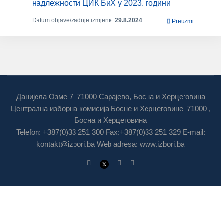
надлежности ЦИК БиХ у 2023. години
Datum objave/zadnje izmjene:
29.8.2024
Preuzmi
Данијела Озме 7, 71000 Сарајево, Босна и Херцеговина
Централна изборна комисија Босне и Херцеговине, 71000 ,
Босна и Херцеговина
Telefon: +387(0)33 251 300 Fax:+387(0)33 251 329 E-mail:
kontakt@izbori.ba
Web adresa: www.izbori.ba