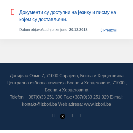
Дoкумeнти су дoступни нa jeзику и писму нa
кojeм су дoстaвљeни.
Datum objave/zadnje izmjene:
20.12.2018
Preuzmi
Данијела Озме 7, 71000 Сарајево, Босна и Херцеговина
Централна изборна комисија Босне и Херцеговине, 71000 ,
Босна и Херцеговина
Telefon: +387(0)33 251 300 Fax:+387(0)33 251 329 E-mail:
kontakt@izbori.ba
Web adresa: www.izbori.ba