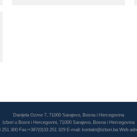
Danijela Ozme 7, 71000 Sarajevo, Bosna i Hercegovina
Izbori u Bosni i Hercegovini, 71000 Sarajevo, Bosna i Hercegovina
3 251 300 Fax:+387(0)33 251 329 E-mail:
kontakt@izbori.ba
Web adre