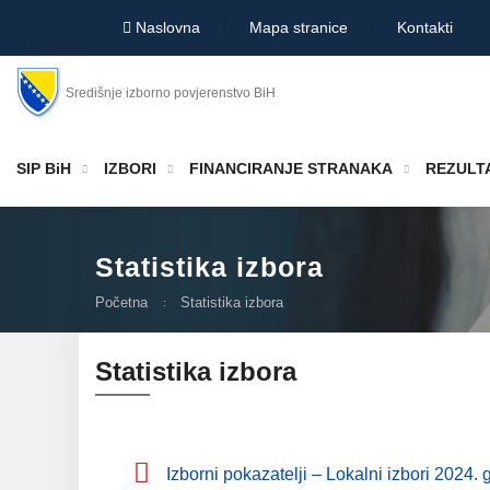
Naslovna
Mapa stranice
Kontakti
Središnje izborno povjerenstvo BiH
SIP BiH
IZBORI
FINANCIRANJE STRANAKA
REZULTA
Statistika izbora
Početna
Statistika izbora
Statistika izbora
Izborni pokazatelji – Lokalni izbori 2024