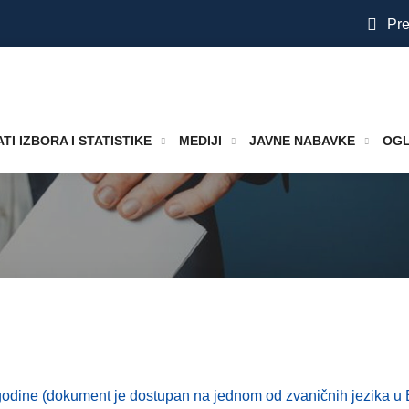
Pre
TI IZBORA I STATISTIKE
MEDIJI
JAVNE NABAVKE
OGL
. godine (dokument je dostupan na jednom od zvaničnih jezika u 