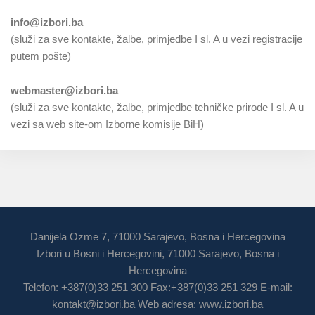
info@izbori.ba
(služi za sve kontakte, žalbe, primjedbe I sl. A u vezi registracije
putem pošte)
webmaster@izbori.ba
(služi za sve kontakte, žalbe, primjedbe tehničke prirode I sl. A u
vezi sa web site-om Izborne komisije BiH)
Danijela Ozme 7, 71000 Sarajevo, Bosna i Hercegovina
Izbori u Bosni i Hercegovini, 71000 Sarajevo, Bosna i
Hercegovina
Telefon: +387(0)33 251 300 Fax:+387(0)33 251 329 E-mail:
kontakt@izbori.ba
Web adresa: www.izbori.ba