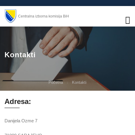
Centralna izborna komisija BiH
Kontakti
Početna
Kontakti
Adresa:
Danijela Ozme 7