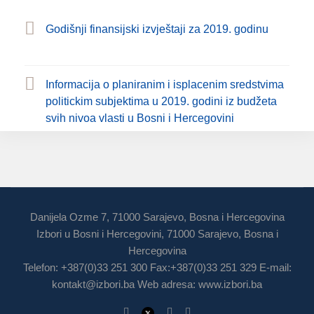
Godišnji finansijski izvještaji za 2019. godinu
Informacija o planiranim i isplacenim sredstvima
politickim subjektima u 2019. godini iz budžeta
svih nivoa vlasti u Bosni i Hercegovini
Danijela Ozme 7, 71000 Sarajevo, Bosna i Hercegovina
Izbori u Bosni i Hercegovini, 71000 Sarajevo, Bosna i
Hercegovina
Telefon: +387(0)33 251 300 Fax:+387(0)33 251 329 E-mail:
kontakt@izbori.ba
Web adresa: www.izbori.ba