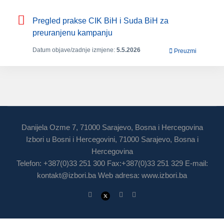
Pregled prakse CIK BiH i Suda BiH za
preuranjenu kampanju
Datum objave/zadnje izmjene:
5.5.2026
Preuzmi
Danijela Ozme 7, 71000 Sarajevo, Bosna i Hercegovina
Izbori u Bosni i Hercegovini, 71000 Sarajevo, Bosna i
Hercegovina
Telefon: +387(0)33 251 300 Fax:+387(0)33 251 329 E-mail:
kontakt@izbori.ba
Web adresa: www.izbori.ba