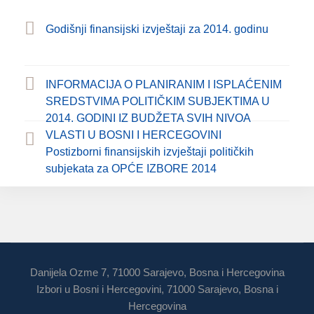
Godišnji finansijski izvještaji za 2014. godinu
INFORMACIJA O PLANIRANIM I ISPLAĆENIM
SREDSTVIMA POLITIČKIM SUBJEKTIMA U
2014. GODINI IZ BUDŽETA SVIH NIVOA
VLASTI U BOSNI I HERCEGOVINI
Postizborni finansijskih izvještaji političkih
subjekata za OPĆE IZBORE 2014
Danijela Ozme 7, 71000 Sarajevo, Bosna i Hercegovina
Izbori u Bosni i Hercegovini, 71000 Sarajevo, Bosna i
Hercegovina