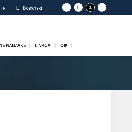
aga ..
Bosanski
NE NABAVKE
LINKOVI
OIK