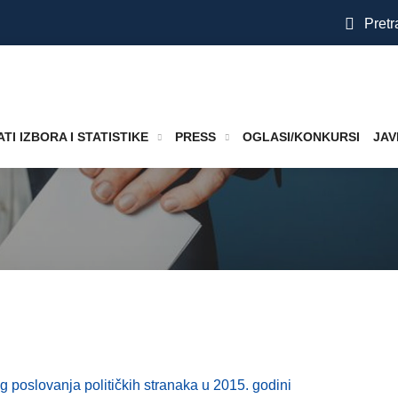
Pretr
TI IZBORA I STATISTIKE
PRESS
OGLASI/KONKURSI
JAV
g poslovanja političkih stranaka u 2015. godini