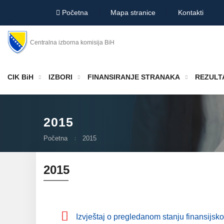
Početna
Mapa stranice
Kontakti
Centralna izborna komisija BiH
CIK BiH
IZBORI
FINANSIRANJE STRANAKA
REZULTA
2015
Početna
2015
2015
Izvještaj o pregledanom stanju finansijsko