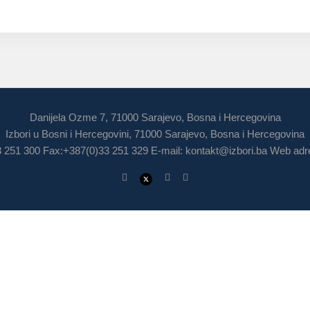
Danijela Ozme 7, 71000 Sarajevo, Bosna i Hercegovina
Izbori u Bosni i Hercegovini, 71000 Sarajevo, Bosna i Hercegovina
3 251 300 Fax:+387(0)33 251 329 E-mail:
kontakt@izbori.ba
Web adre