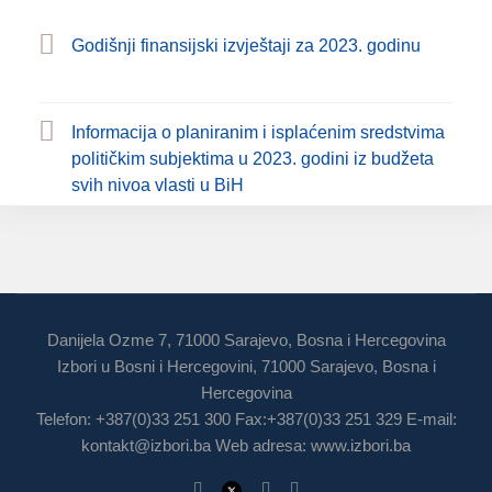
Godišnji finansijski izvještaji za 2023. godinu
Informacija o planiranim i isplaćenim sredstvima
političkim subjektima u 2023. godini iz budžeta
svih nivoa vlasti u BiH
Danijela Ozme 7, 71000 Sarajevo, Bosna i Hercegovina
Izbori u Bosni i Hercegovini, 71000 Sarajevo, Bosna i
Hercegovina
Telefon: +387(0)33 251 300 Fax:+387(0)33 251 329 E-mail:
kontakt@izbori.ba
Web adresa: www.izbori.ba