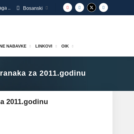
aga ..
Bosanski
NE NABAVKE
LINKOVI
OIK
 stranaka za 2011.godinu
 za 2011.godinu