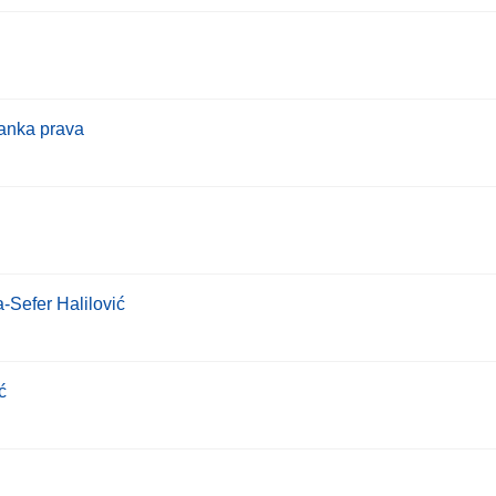
ranka prava
-Sefer Halilović
ć