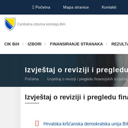
Početna
Mapa stranice
Kontakti
Centralna izborna komisija BiH
CIK BiH
IZBORI
FINANSIRANJE STRANAKA
REZULTA
Izvještaj o reviziji i pregle
Početna
Izvještaj o reviziji i pregledu finansijskih izvješt
Izvještaj o reviziji i pregledu f
Hrvatska kršćanska demokratska unija B