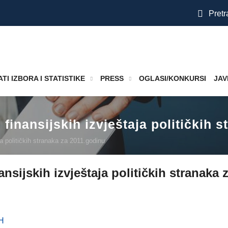
Pretr
TI IZBORA I STATISTIKE
PRESS
OGLASI/KONKURSI
JAV
du finansijskih izvještaja političkih
aja političkih stranaka za 2011.godinu
inansijskih izvještaja političkih stranaka
iH