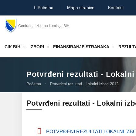
Početna
Mapa stranice
Kontakti
Centralna izborna komisija BiH
CIK BiH
IZBORI
FINANSIRANJE STRANAKA
REZULTA
Potvrđeni rezultati - Lokalni
Početna
Potvrđeni rezultati - Lokalni izbori 2012
Potvrđeni rezultati - Lokalni izb
POTVRĐENI REZULTATI LOKALNI IZBOR