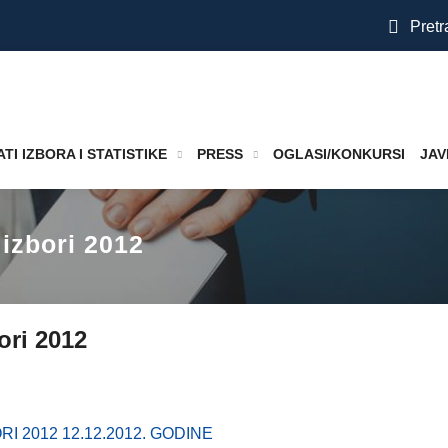
Pretr
TI IZBORA I STATISTIKE
PRESS
OGLASI/KONKURSI
JAV
 izbori 2012
ori 2012
I 2012 12.12.2012. GODINE