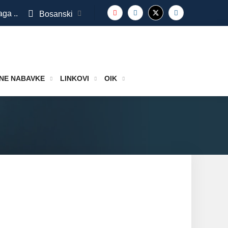
aga ..
Bosanski
NE NABAVKE
LINKOVI
OIK