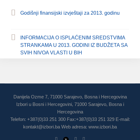
Godišnji finansijski izvještaji za 2013. godinu
INFORMACIJA O ISPLAĆENIM SREDSTVIMA
STRANKAMA U 2013. GODINI IZ BUDŽETA SA
SVIH NIVOA VLASTI U BIH
Danijela Ozme 7, 71000 Sarajevo, Bosna i Hercegovina
Izbori u Bosni i Hercegovini, 71000 Sarajevo, Bosna i
Hercegovina
Telefon: +387(0)33 251 300 Fax:+387(0)33 251 329 E-mail:
kontakt@izbori.ba
Web adresa: www.izbori.ba