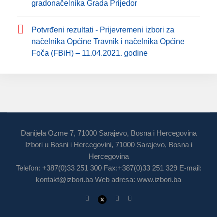
gradonačelnika Grada Prijedor
Potvrđeni rezultati - Prijevremeni izbori za
načelnika Općine Travnik i načelnika Općine
Foča (FBiH) – 11.04.2021. godine
Danijela Ozme 7, 71000 Sarajevo, Bosna i Hercegovina
Izbori u Bosni i Hercegovini, 71000 Sarajevo, Bosna i
Hercegovina
Telefon: +387(0)33 251 300 Fax:+387(0)33 251 329 E-mail:
kontakt@izbori.ba
Web adresa: www.izbori.ba