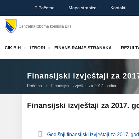
Početna
Mapa stranice
Kontakti
Centralna izborna komisija BiH
CIK BiH
IZBORI
FINANSIRANJE STRANAKA
REZULTA
Finansijski izvještaji za 201
Početna
Finansijski izvještaji za 2017. godinu
Finansijski izvještaji za 2017. 
Godišnji finansijski izvještaji za 2017. go