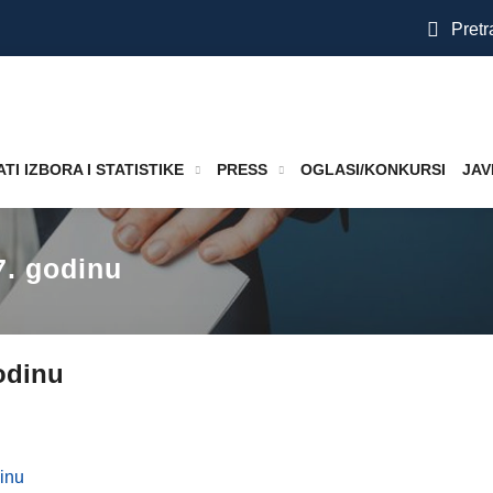
Pretr
TI IZBORA I STATISTIKE
PRESS
OGLASI/KONKURSI
JAV
7. godinu
godinu
dinu