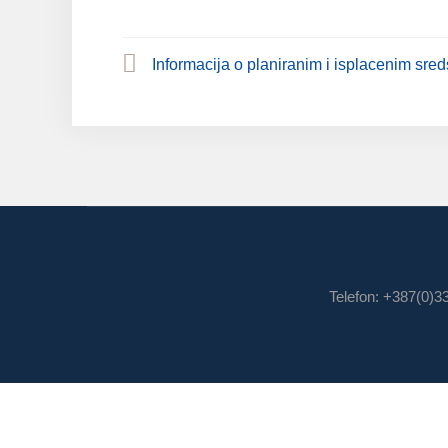
Informacija o planiranim i isplacenim sred
Telefon: +387(0)3