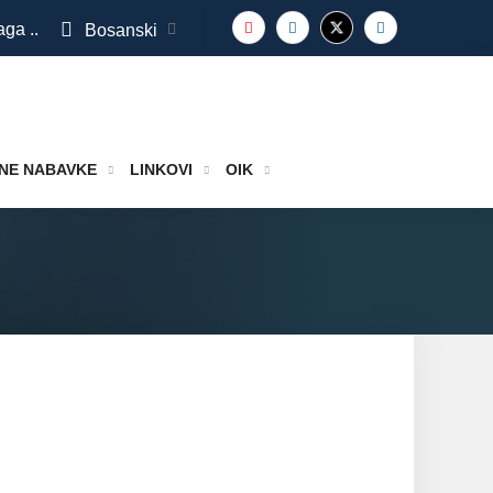
aga ..
Bosanski
NE NABAVKE
LINKOVI
OIK