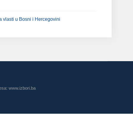
a vlasti u Bosni i Hercegovini
sa: www.izbori.ba