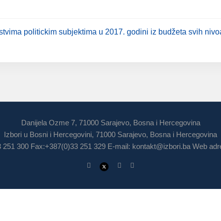
stvima politickim subjektima u 2017. godini iz budžeta svih nivo
Danijela Ozme 7, 71000 Sarajevo, Bosna i Hercegovina
Izbori u Bosni i Hercegovini, 71000 Sarajevo, Bosna i Hercegovina
3 251 300 Fax:+387(0)33 251 329 E-mail:
kontakt@izbori.ba
Web adre