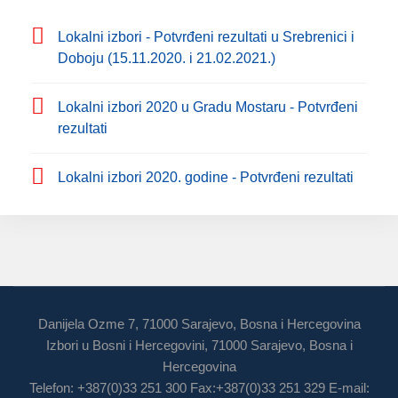
Lokalni izbori - Potvrđeni rezultati u Srebrenici i
Doboju (15.11.2020. i 21.02.2021.)
Lokalni izbori 2020 u Gradu Mostaru - Potvrđeni
rezultati
Lokalni izbori 2020. godine - Potvrđeni rezultati
Danijela Ozme 7, 71000 Sarajevo, Bosna i Hercegovina
Izbori u Bosni i Hercegovini, 71000 Sarajevo, Bosna i
Hercegovina
Telefon: +387(0)33 251 300 Fax:+387(0)33 251 329 E-mail: