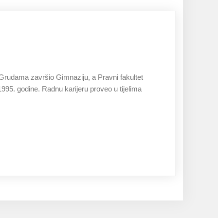
27.11.2019
Grudama završio Gimnaziju, a Pravni fakultet
1995. godine. Radnu karijeru proveo u tijelima