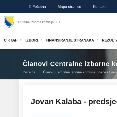
Početna
Mapa stranice
Kontakti
Centralna izborna komisija BiH
CIK BiH
IZBORI
FINANSIRANJE STRANAKA
REZULTA
Članovi Centralne izborne 
Početna
Članovi Centralne izborne komisije Bosne i Herc
Jovan Kalaba - predsje