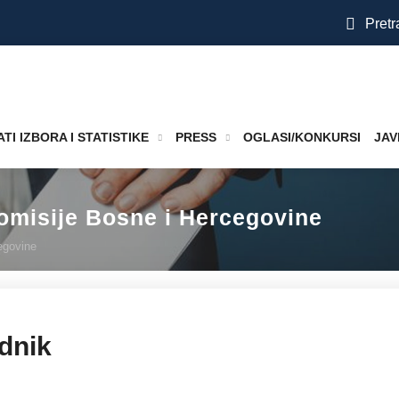
Pretr
TI IZBORA I STATISTIKE
PRESS
OGLASI/KONKURSI
JAV
komisije Bosne i Hercegovine
egovine
dnik