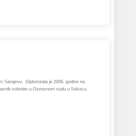
27.11.2019
m Sarajevu. Diplomirala je 2006. godine na
ipravnik-volonter u Osnovnom sudu u Sokocu,