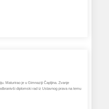
27.11.2019
u. Maturirao je u Gimnaziji Čapljina. Zvanje
 odbranivši diplomski rad iz Ustavnog prava na temu