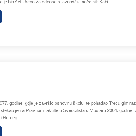
je je bio šef Ureda za odnose s javnošću, načelnik Kabi
77. godine, gdje je završio osnovnu školu, te pohađao Treću gimnazij
 stekao je na Pravnom fakultetu Sveučilišta u Mostaru 2004. godine,
 i Herceg