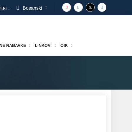
aga ..
Bosanski
NE NABAVKE
LINKOVI
OIK
27.11.2019