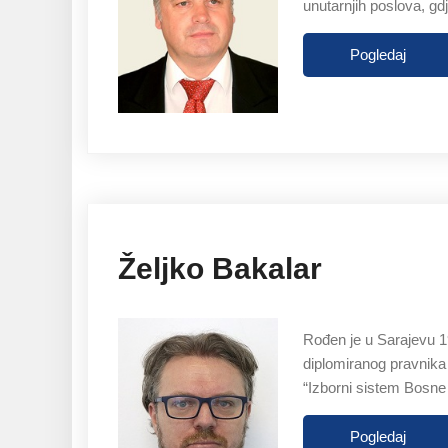
unutarnjih poslova, gd
Pogledaj
Željko Bakalar
Rođen je u Sarajevu 19
diplomiranog pravnika
“Izborni sistem Bosne
Pogledaj